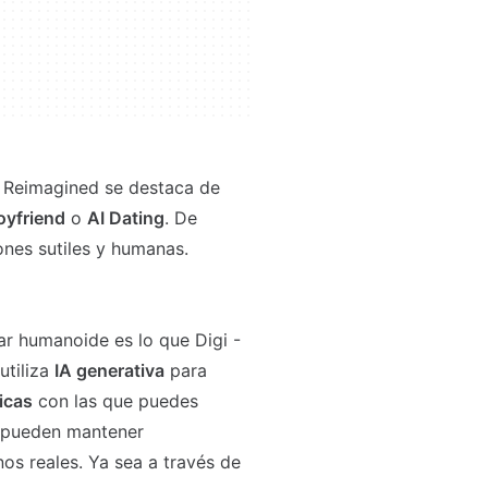
, Reimagined se destaca de
oyfriend
o
AI Dating
. De
ones sutiles y humanas.
ar humanoide es lo que Digi -
utiliza
IA generativa
para
icas
con las que puedes
A pueden mantener
s reales. Ya sea a través de