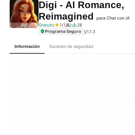
Digi - AI Romance,
Reimagined
para Chat con IA
Gratuito
1
1
28
Programa Seguro
V
1.1.3
Información
Escaneo de seguridad