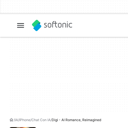
IA
IPhone
Chat Con IA
Digi - AI Romance, Reimagined