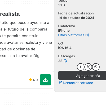
Versión
1.1.3
realista
Fecha de actualización
14 de octubre de 2024
atuito que puede ayudarte a
Plataforma
ia el futuro de la compañía
iPhone
Otras platformas (1)
 te permite construir
Cada avatar es
realista
y viene
OS
iOS 16.4
iedad de
opciones de
sonal a tu avatar Digi.
Descargas
28
Agregar reseña
4.9
Denunciar software